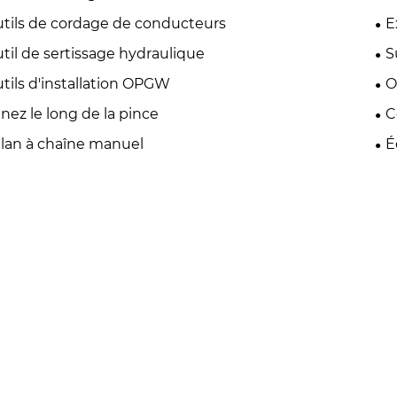
tils de cordage de conducteurs
E
til de sertissage hydraulique
S
tils d'installation OPGW
O
nez le long de la pince
C
lan à chaîne manuel
É