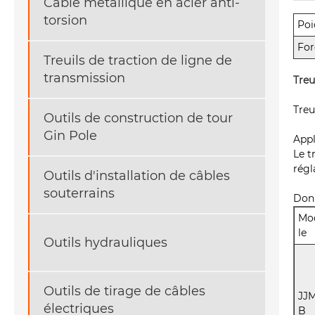
Câble métallique en acier anti-
torsion
Poi
For
Treuils de traction de ligne de
transmission
Treu
Treu
Outils de construction de tour
Gin Pole
Appl
Le t
régl
Outils d'installation de câbles
souterrains
Donn
Mo
le
Outils hydrauliques
Outils de tirage de câbles
JJ
électriques
B