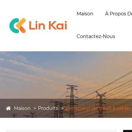
Maison
À Propos D
Contactez-Nous
Maison
Produits
Extracteur de treuil à câble