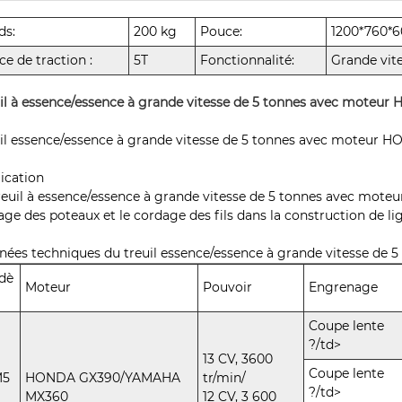
ds:
200 kg
Pouce:
1200*760
ce de traction :
5T
Fonctionnalité:
Grande vit
il à essence/essence à grande vitesse de 5 tonnes avec mote
il essence/essence à grande vitesse de 5 tonnes avec moteu
ication
reuil à essence/essence à grande vitesse de 5 tonnes avec moteu
age des poteaux et le cordage des fils dans la construction de li
ées techniques du treuil essence/essence à grande vitesse 
dè
Moteur
Pouvoir
Engrenage
Coupe lente
?/td>
13 CV, 3600
Coupe lente
M5
HONDA GX390/YAMAHA
tr/min/
?/td>
MX360
12 CV, 3 600