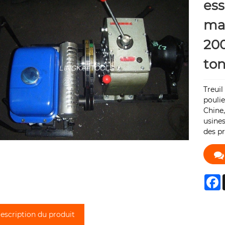
ess
mac
200
to
Treuil
poulie
Chine,
usines
des pr
F
escription du produit