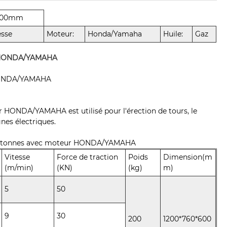
*600mm
esse
Moteur:
Honda/Yamaha
Huile:
Gaz
ur HONDA/YAMAHA
r HONDA/YAMAHA
r HONDA/YAMAHA est utilisé pour l'érection de tours, le
gnes électriques.
de 5 tonnes avec moteur HONDA/YAMAHA
Vitesse
Force de traction
Poids
Dimension(m
(m/min)
(KN)
(kg)
m)
5
50
9
30
200
1200*760*600