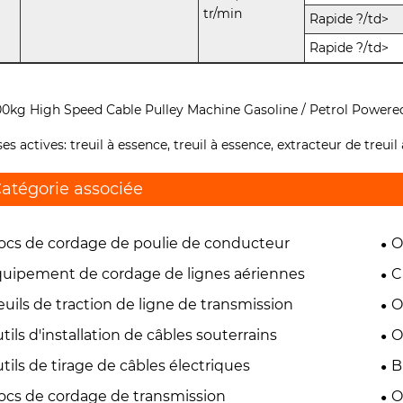
tr/min
Rapide ?/td>
Rapide ?/td>
ses actives: treuil à essence, treuil à essence, extracteur de treuil
atégorie associée
ocs de cordage de poulie de conducteur
O
uipement de cordage de lignes aériennes
C
euils de traction de ligne de transmission
O
tils d'installation de câbles souterrains
O
tils de tirage de câbles électriques
B
ocs de cordage de transmission
O