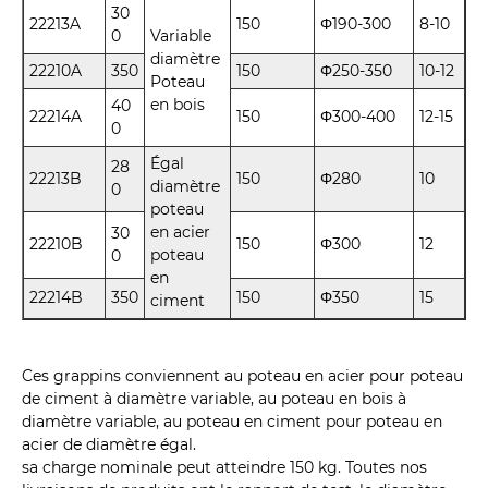
30
22213A
150
Φ190-300
8-10
0
Variable
diamètre
22210A
350
150
Φ250-350
10-12
Poteau
en bois
40
22214A
150
Φ300-400
12-15
0
Égal
28
22213B
150
Φ280
10
diamètre
0
poteau
en acier
30
22210B
150
Φ300
12
poteau
0
en
22214B
350
150
Φ350
15
ciment
Ces grappins conviennent au poteau en acier pour poteau
de ciment à diamètre variable, au poteau en bois à
diamètre variable, au poteau en ciment pour poteau en
acier de diamètre égal.
sa charge nominale peut atteindre 150 kg. Toutes nos