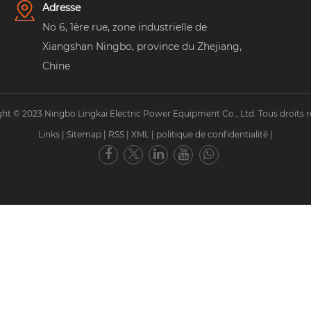
Adresse
No 6, 1ère rue, zone industrielle de
Xiangshan Ningbo, province du Zhejiang,
Chine
ht © 2023 Ningbo Lingkai Electric Power Equipment Co., Ltd. Tous droits r
Links
|
Sitemap
|
RSS
|
XML
|
politique de confidentialité
|