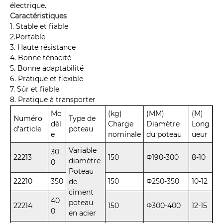
électrique.
Caractéristiques
1. Stable et fiable
2.Portable
3. Haute résistance
4. Bonne ténacité
5. Bonne adaptabilité
6. Pratique et flexible
7. Sûr et fiable
8. Pratique à transporter
Mo
(kg)
(MM)
(M)
Numéro
Type de
dèl
Charge
Diamètre
Long
d'article
poteau
e
nominale
du poteau
ueur
Variable
30
22213
150
Φ190-300
8-10
diamètre
0
Poteau
22210
350
150
Φ250-350
10-12
de
ciment
40
poteau
22214
150
Φ300-400
12-15
0
en acier