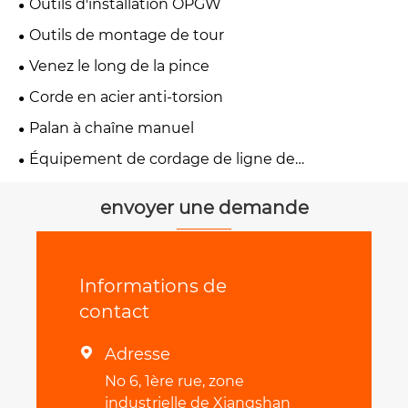
Outils d'installation OPGW
Outils de montage de tour
Venez le long de la pince
Corde en acier anti-torsion
Palan à chaîne manuel
Équipement de cordage de ligne de
transmission
envoyer une demande
Informations de
contact
Adresse

No 6, 1ère rue, zone
industrielle de Xiangshan