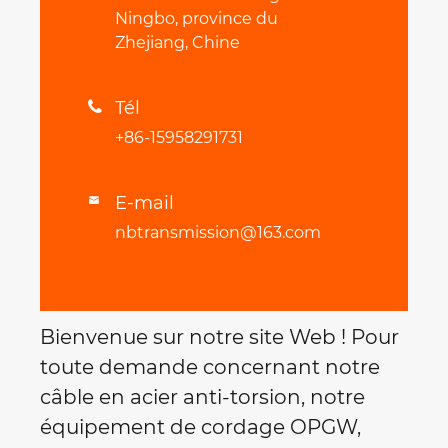
Ningbo, province du
Zhejiang, Chine
Tél

+86-15958291731
E-mail

nbtransmission@163.com
Bienvenue sur notre site Web ! Pour
toute demande concernant notre
câble en acier anti-torsion, notre
équipement de cordage OPGW,