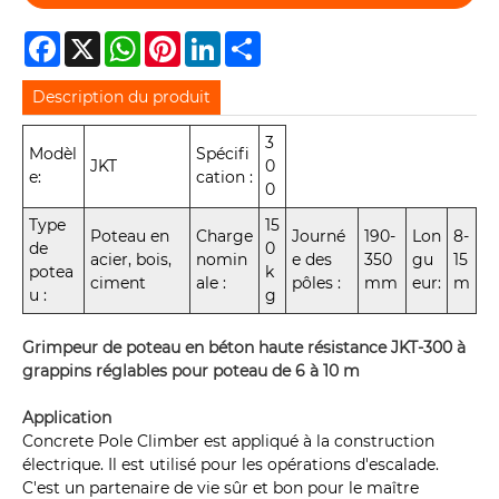
Facebook
X
WhatsApp
Pinterest
LinkedIn
Share
Description du produit
3
Modèl
Spécifi
JKT
0
e:
cation :
0
Type
15
Poteau en
Charge
Journé
190-
Lon
8-
de
0
acier, bois,
nomin
e des
350
gu
15
potea
k
ciment
ale :
pôles :
mm
eur:
m
u :
g
Grimpeur de poteau en béton haute résistance JKT-300 à
grappins réglables pour poteau de 6 à 10 m
Application
Concrete Pole Climber est appliqué à la construction
électrique. Il est utilisé pour les opérations d'escalade.
C'est un partenaire de vie sûr et bon pour le maître