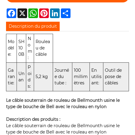
Facebook
X
WhatsApp
Pinterest
LinkedIn
Share
Description du produit
N
Mo
SH
Roulea
o
dèl
10
u de
m
e:
0B
câble
:
P
Ga
Journé
100
En
Outil de
Un
oi
ran
5,2 kg
e du
millim
utilis
pose de
an
d
tie:
tube :
ètres
ant:
câbles
s:
Le câble souterrain de rouleau de Bellmounth usine le
type de bouche de Bell avec le rouleau en nylon
Description des produits :
Le câble souterrain de rouleau de Bellmounth usine le
type de bouche de Bell avec le rouleau en nylon