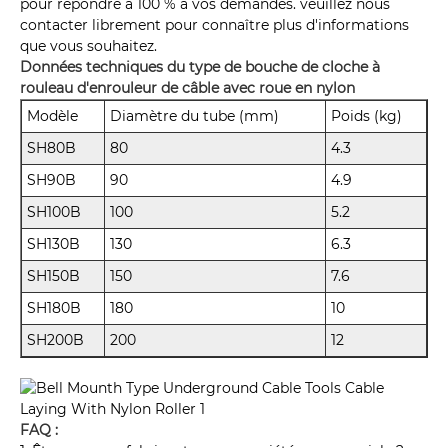
pour répondre à 100 % à vos demandes. veuillez nous
contacter librement pour connaître plus d'informations
que vous souhaitez.
Données techniques du type de bouche de cloche à
rouleau d'enrouleur de câble avec roue en nylon
Modèle
Diamètre du tube (mm)
Poids (kg)
SH80B
80
4.3
SH90B
90
4.9
SH100B
100
5.2
SH130B
130
6.3
SH150B
150
7.6
SH180B
180
10
SH200B
200
12
FAQ :