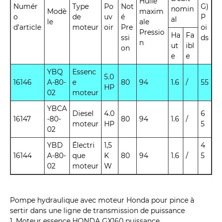
Huile
Numér
Type
Po
Not
G)
nomin
Modè
maxim
o
de
uv
é
P
al
le
ale
d'article
moteur
oir
Pre
oi
Pressio
Ha
Fa
ssi
ds
n
ut
ibl
on
e
e
YBQ
Essenc
5.0
16146
A-80-
e
80
94
1.6
/
55
HP
02
moteur
YBCA
Diesel
4.0
6
16147
-80-
80
94
1.6
/
moteur
HP
5
02
YBD
Électri
1,5
4
16144
A-80-
que
K
80
94
1.6
/
5
02
moteur
W
Pompe hydraulique avec moteur Honda pour pince à
sertir dans une ligne de transmission de puissance
1. Moteur essence HONDA GX160 puissance