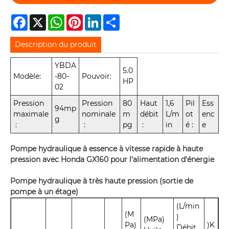
Facebook
X
WhatsApp
Pinterest
LinkedIn
Share
Description du produit
YBDA
5.0
Modèle:
-80-
Pouvoir:
HP
02
Pression
Pression
80
Haut
1,6
Pil
Ess
94mp
maximale
nominale
m
débit
L/m
ot
enc
g
:
:
pg
:
in
é :
e
Pompe hydraulique à essence à vitesse rapide à haute
pression avec Honda GX160 pour l'alimentation d'énergie
Pompe hydraulique à très haute pression (sortie de
pompe à un étage)
(L/min
(M
)
(MPa)
Pa)
)K
Débit