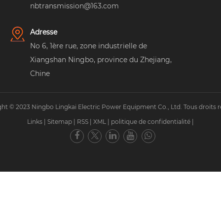
nbtransmission@163.com
Adresse
No 6, 1ère rue, zone industrielle de
Xiangshan Ningbo, province du Zhejiang,
Chine
ht © 2023 Ningbo Lingkai Electric Power Equipment Co., Ltd. Tous droits r
Links
|
Sitemap
|
RSS
|
XML
|
politique de confidentialité
|