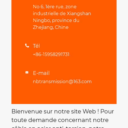
No 6, 1ère rue, zone
industrielle de Xiangshan
Ningbo, province du
Zhejiang, Chine
Tél

+86-15958291731
E-mail

nbtransmission@163.com
Bienvenue sur notre site Web ! Pour
toute demande concernant notre