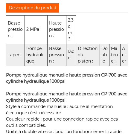
Description du produit
2,3
Basse
Haute
c
pressio
2 MPa
pressio
m
n :
n :
3
Pompe
Basse
Direction
Do
Ma
A
13c
Taper:
hydrauli
pressio
du
ub
téri
ci
c
que
n :
piston :
le
el:
er
Pompe hydraulique manuelle haute pression CP-700 avec
cylindre hydraulique 1000psi
Pompe hydraulique manuelle haute pression CP-700 avec
cylindre hydraulique 1000psi
Style à commande manuelle : aucune alimentation
électrique n’est nécessaire.
Coupleur rapide : pour une connexion rapide avec des
outils compatibles.
Unité à double vitesse : pour un fonctionnement rapide.