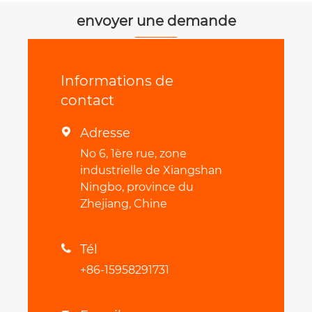
transmission
envoyer une demande
Informations de
contact
Adresse

No 6, 1ère rue, zone
industrielle de Xiangshan
Ningbo, province du
Zhejiang, Chine
Tél

+86-15958291731