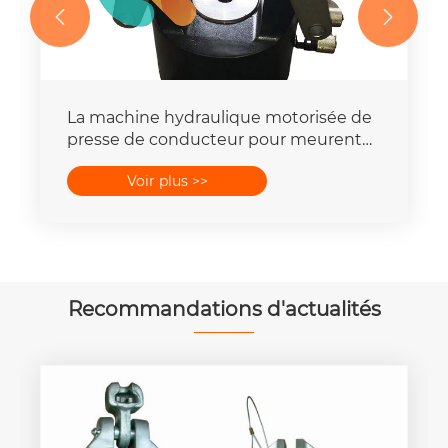


sée de
Compresseur hydraulique puissant
rent
avec pompe motorisée de ficelle de
ligne de transmission
Voir plus >>
Recommandations d'actualités