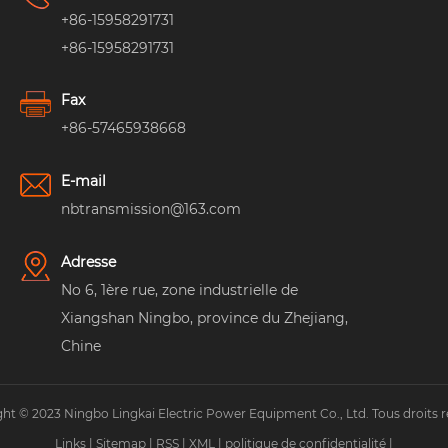
+86-15958291731
+86-15958291731
Fax
+86-57465938668
E-mail
nbtransmission@163.com
Adresse
No 6, 1ère rue, zone industrielle de
Xiangshan Ningbo, province du Zhejiang,
Chine
ht © 2023 Ningbo Lingkai Electric Power Equipment Co., Ltd. Tous droits r
Links
|
Sitemap
|
RSS
|
XML
|
politique de confidentialité
|