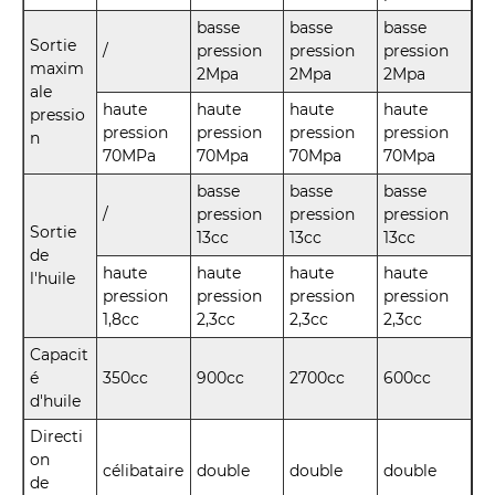
basse
basse
basse
Sortie
/
pression
pression
pression
maxim
2Mpa
2Mpa
2Mpa
ale
haute
haute
haute
haute
pressio
pression
pression
pression
pression
n
70MPa
70Mpa
70Mpa
70Mpa
basse
basse
basse
/
pression
pression
pression
Sortie
13cc
13cc
13cc
de
haute
haute
haute
haute
l'huile
pression
pression
pression
pression
1,8cc
2,3cc
2,3cc
2,3cc
Capacit
é
350cc
900cc
2700cc
600cc
d'huile
Directi
on
célibataire
double
double
double
de