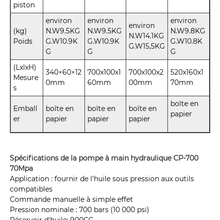
piston
environ
environ
environ
environ
(kg)
N.W9.5KG
N.W9.5KG
N.W9.8KG
N.W14.1KG
Poids
G.W10.9K
G.W10.9K
G.W10.8K
G.W15,5KG
G
G
G
(LxlxH)
340×60×12
700x100x1
700x100x2
520x160x1
Mesure
0mm
60mm
00mm
70mm
s
boîte en
Emball
boîte en
boîte en
boîte en
papier
er
papier
papier
papier
Spécifications de la pompe à main hydraulique CP-700
70Mpa
Application : fournir de l'huile sous pression aux outils
compatibles
Commande manuelle à simple effet
Pression nominale : 700 bars (10 000 psi)