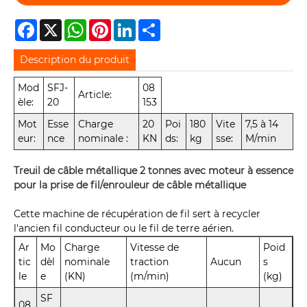
Facebook
X
WhatsApp
Pinterest
LinkedIn
Share
Description du produit
Mod
SFJ-
08
Article:
èle:
20
153
Mot
Esse
Charge
20
Poi
180
Vite
7,5 à 14
eur:
nce
nominale :
KN
ds:
kg
sse:
M/min
Treuil de câble métallique 2 tonnes avec moteur à essence
pour la prise de fil/enrouleur de câble métallique
Cette machine de récupération de fil sert à recycler
l'ancien fil conducteur ou le fil de terre aérien.
Ar
Mo
Charge
Vitesse de
Poid
tic
dèl
nominale
traction
Aucun
s
le
e
(KN)
(m/min)
(kg)
SF
08