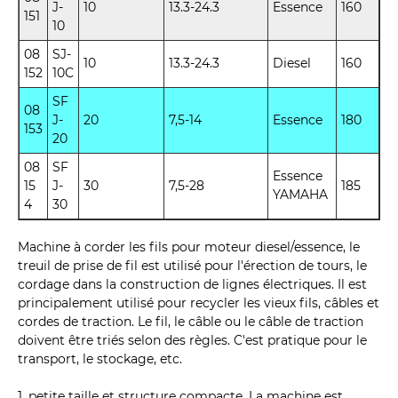
J-
10
13.3-24.3
Essence
160
151
10
08
SJ-
10
13.3-24.3
Diesel
160
152
10C
SF
08
J-
20
7,5-14
Essence
180
153
20
08
SF
Essence
15
J-
30
7,5-28
185
YAMAHA
4
30
Machine à corder les fils pour moteur diesel/essence, le
treuil de prise de fil est utilisé pour l'érection de tours, le
cordage dans la construction de lignes électriques. Il est
principalement utilisé pour recycler les vieux fils, câbles et
cordes de traction. Le fil, le câble ou le câble de traction
doivent être triés selon des règles. C'est pratique pour le
transport, le stockage, etc.
1. petite taille et structure compacte. La machine est