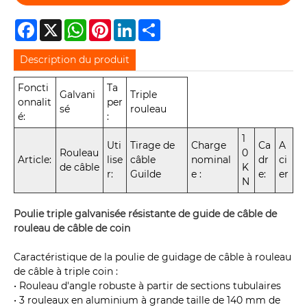
Facebook
X
WhatsApp
Pinterest
LinkedIn
Share
Description du produit
Foncti
Ta
Galvani
Triple
onnalit
per
sé
rouleau
é:
:
1
Uti
Tirage de
Charge
Ca
A
Rouleau
0
Article:
lise
câble
nominal
dr
ci
de câble
K
r:
Guilde
e :
e:
er
N
Poulie triple galvanisée résistante de guide de câble de
rouleau de câble de coin
Caractéristique de la poulie de guidage de câble à rouleau
de câble à triple coin :
• Rouleau d'angle robuste à partir de sections tubulaires
• 3 rouleaux en aluminium à grande taille de 140 mm de