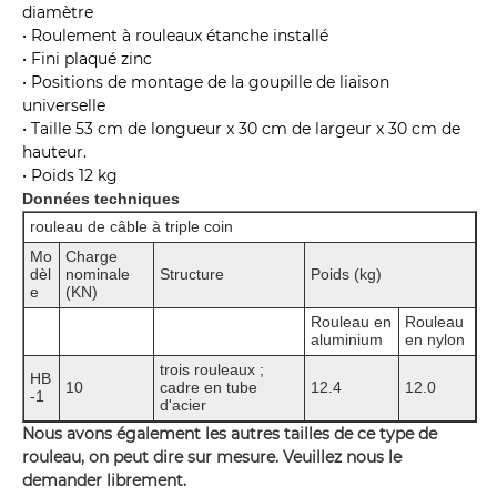
diamètre
• Roulement à rouleaux étanche installé
• Fini plaqué zinc
• Positions de montage de la goupille de liaison
universelle
• Taille 53 cm de longueur x 30 cm de largeur x 30 cm de
hauteur.
• Poids 12 kg
Données techniques
rouleau de câble à triple coin
Mo
Charge
dèl
nominale
Structure
Poids (kg)
e
(KN)
Rouleau en
Rouleau
aluminium
en nylon
trois rouleaux ;
HB
10
cadre en tube
12.4
12.0
-1
d'acier
Nous avons également les autres tailles de ce type de
rouleau, on peut dire sur mesure. Veuillez nous le
demander librement.