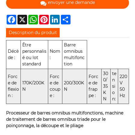
envoyer une demande
Facebook
X
WhatsApp
Pinterest
LinkedIn
Share
Description du produit
Être
Barre
Décè
personnalis
Nom
omnibus
de :
é ou lot
:
multifonc
standard
tion
30
te
Forc
Forc
Forc
220
0/
n
e de
170K/200K
e de
200/300K
e de
V
35
si
flexio
N
coup
N
frap
50
K
o
n :
e :
pe :
Hz
N
n:
Processeur de barres omnibus multifonctions, machine
de traitement de barres omnibus triade pour le
poinçonnage, la découpe et le pliage