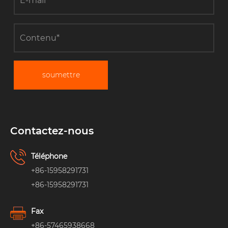
soumettre
Contactez-nous
Téléphone
+86-15958291731
+86-15958291731
Fax
+86-57465938668