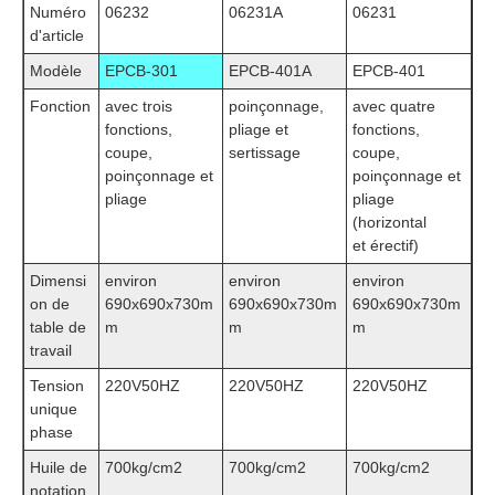
Numéro
06232
06231A
06231
d'article
Modèle
EPCB-301
EPCB-401A
EPCB-401
Fonction
avec trois
poinçonnage,
avec quatre
fonctions,
pliage et
fonctions,
coupe,
sertissage
coupe,
poinçonnage et
poinçonnage et
pliage
pliage
(horizontal
et érectif)
Dimensi
environ
environ
environ
on de
690x690x730m
690x690x730m
690x690x730m
table de
m
m
m
travail
Tension
220V50HZ
220V50HZ
220V50HZ
unique
phase
Huile de
700kg/cm2
700kg/cm2
700kg/cm2
notation