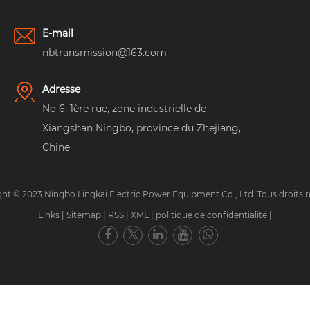
E-mail
nbtransmission@163.com
Adresse
No 6, 1ère rue, zone industrielle de
Xiangshan Ningbo, province du Zhejiang,
Chine
ht © 2023 Ningbo Lingkai Electric Power Equipment Co., Ltd. Tous droits r
Links
|
Sitemap
|
RSS
|
XML
|
politique de confidentialité
|