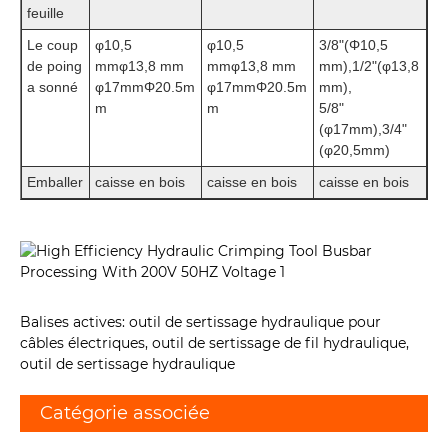
feuille
Le coup
φ10,5
φ10,5
3/8"(Φ10,5
de poing
mmφ13,8 mm
mmφ13,8 mm
mm),1/2"(φ13,8
a sonné
φ17mmΦ20.5m
φ17mmΦ20.5m
mm),
m
m
5/8"
(φ17mm),3/4"
(φ20,5mm)
Emballer
caisse en bois
caisse en bois
caisse en bois
Balises actives: outil de sertissage hydraulique pour
câbles électriques, outil de sertissage de fil hydraulique,
outil de sertissage hydraulique
Catégorie associée