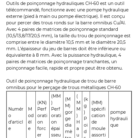
Outils de poinçonnage hydrauliques CH-60 est un outil
télécommandé, fonctionne avec une pompe hydraulique
externe (pied à main ou pompe électrique). Il est conçu
pour percer des trous ronds sur la barre omnibus Cu/Al.
Avec 4 paires de matrices de poinçonnage standard
(10,5/13,8/17/20,5 mm), la taille du trou de poinçonnage est
comprise entre le diamètre 10,5 mm et le diamètre 20,5
mm. L'épaisseur du jeu de barres doit être inférieure ou
équivalente à 8 mm. Avec la puissance hydraulique, 4
paires de matrices de poinçonnage tranchantes, un
poinçonnage facile, rapide et propre peut être obtenu.
Outil de poinçonnage hydraulique de trou de barre
omnibus pour le perçage de trous métalliques CH-60
(MM
(
(M
(k
(KN)
)
M
(MM)
M)
g
Numér
M
Perf
Perf
M
spécifi
gor
)
pompe
o
od
orati
orati
)
cation
ge
P
hydrauli
d'articl
èl
on
on
H
de
dia
oi
que
e
e
forc
épai
a
moule
mè
d
er
sseu
u
assorti