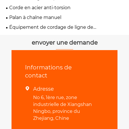
Corde en acier anti-torsion
Palan à chaîne manuel
Équipement de cordage de ligne de
transmission
envoyer une demande
Informations de
contact
Adresse

No 6, 1ère rue, zone
industrielle de Xiangshan
Ningbo, province du
Zhejiang, Chine