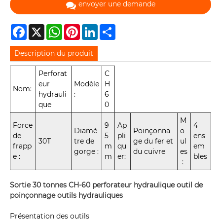
envoyer une demande
Facebook
X
WhatsApp
Pinterest
LinkedIn
Share
Description du produit
Perforat
C
eur
Modèle
H
Nom:
hydrauli
:
6
que
0
M
Force
9
Ap
4
Diamè
Poinçonna
o
de
5
pli
ens
30T
tre de
ge du fer et
ul
frapp
m
qu
em
gorge :
du cuivre
es
e :
m
er:
bles
:
Sortie 30 tonnes CH-60 perforateur hydraulique outil de
poinçonnage outils hydrauliques
Présentation des outils