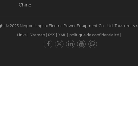
Chine
ht © 2023 Ningbo Lingkai Electric Power Equipment Co., Ltd. Tous droits r
Links
|
Sitemap
|
RSS
|
XML
|
politique de confidentialité
|