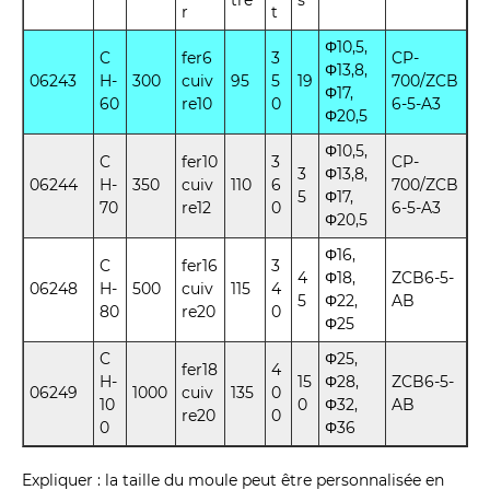
tre
s
r
t
Φ10,5,
C
fer6
3
CP-
Φ13,8,
06243
H-
300
cuiv
95
5
19
700/ZCB
Φ17,
60
re10
0
6-5-A3
Φ20,5
Φ10,5,
C
fer10
3
CP-
3
Φ13,8,
06244
H-
350
cuiv
110
6
700/ZCB
5
Φ17,
70
re12
0
6-5-A3
Φ20,5
Φ16,
C
fer16
3
4
Φ18,
ZCB6-5-
06248
H-
500
cuiv
115
4
5
Φ22,
AB
80
re20
0
Φ25
C
Φ25,
fer18
4
H-
15
Φ28,
ZCB6-5-
06249
1000
cuiv
135
0
10
0
Φ32,
AB
re20
0
0
Φ36
Expliquer : la taille du moule peut être personnalisée en