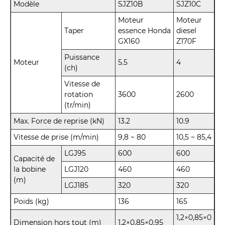
Modèle
SJZ10B
SJZ10C
Moteur
Moteur
Taper
essence Honda
diesel
GX160
Z170F
Puissance
Moteur
5.5
4
(ch)
Vitesse de
rotation
3600
2600
(tr/min)
Max. Force de reprise (kN)
13.2
10.9
Vitesse de prise (m/min)
9,8 ~ 80
10,5 ~ 85,4
LGJ95
600
600
Capacité de
la bobine
LGJ120
460
460
(m)
LGJ185
320
320
Poids (kg)
136
165
1,2×0,85×0
Dimension hors tout (m)
1,2×0,85×0,95