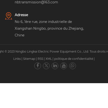
nbtransmission@163.com
Adresse
No 6, 1ère rue, zone industrielle de
Xiangshan Ningbo, province du Zhejiang,
Chine
ht © 2023 Ningbo Lingkai Electric Power Equipment Co., Ltd. Tous droits r
Links
|
Sitemap
|
RSS
|
XML
|
politique de confidentialité
|