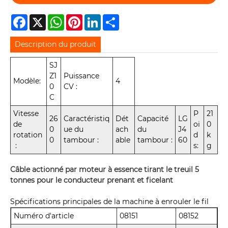
Facebook
X
WhatsApp
Pinterest
LinkedIn
Share
Description du produit
SJ
Z1
Puissance
Modèle:
4
0
CV :
C
Vitesse
P
21
26
Caractéristiq
Dét
Capacité
LG
de
oi
0
0
ue du
ach
du
J4
rotation
d
k
0
tambour :
able
tambour :
60
:
s:
g
Câble actionné par moteur à essence tirant le treuil 5
tonnes pour le conducteur prenant et ficelant
Spécifications principales de la machine à enrouler le fil
Numéro d'article
08151
08152