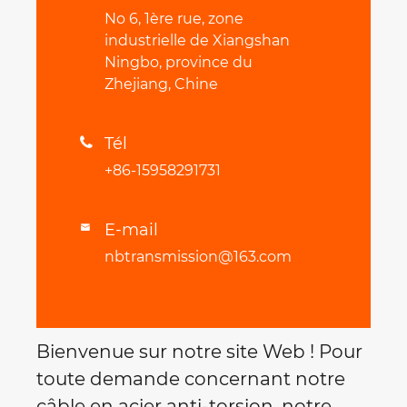
No 6, 1ère rue, zone
industrielle de Xiangshan
Ningbo, province du
Zhejiang, Chine
Tél

+86-15958291731
E-mail

nbtransmission@163.com
Bienvenue sur notre site Web ! Pour
toute demande concernant notre
câble en acier anti-torsion, notre