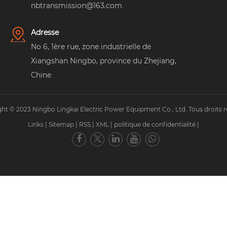
nbtransmission@163.com
Adresse
No 6, 1ère rue, zone industrielle de
Xiangshan Ningbo, province du Zhejiang,
Chine
ht © 2023 Ningbo Lingkai Electric Power Equipment Co., Ltd. Tous droits r
Links
|
Sitemap
|
RSS
|
XML
|
politique de confidentialité
|