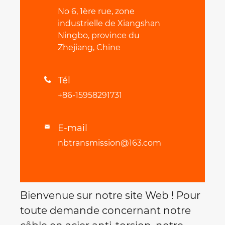
No 6, 1ère rue, zone
industrielle de Xiangshan
Ningbo, province du
Zhejiang, Chine
Tél

+86-15958291731
E-mail

nbtransmission@163.com
Bienvenue sur notre site Web ! Pour
toute demande concernant notre