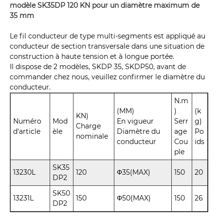
modèle SK35DP 120 KN pour un diamètre maximum de
35 mm
Le fil conducteur de type multi-segments est appliqué au
conducteur de section transversale dans une situation de
construction à haute tension et à longue portée.
Il dispose de 2 modèles, SKDP 35, SKDP50, avant de
commander chez nous, veuillez confirmer le diamètre du
conducteur.
N.m
(MM)
)
(k
KN)
Numéro
Mod
En vigueur
Serr
g)
Charge
d'article
èle
Diamètre du
age
Po
nominale
conducteur
Cou
ids
ple
SK35
13230L
120
Φ35(MAX)
150
20
DP2
SK50
13231L
150
Φ50(MAX)
150
26
DP2