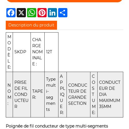
Facebook
X
WhatsApp
Pinterest
LinkedIn
Share
Description du produit
M
CHA
O
RGE
D
SKDP
NOM
12T
È
INAL
L
E :
E:
A
C
Type
PRISE
P
O
CONDUCT
N
mult
CONDUC
DE FIL
PL
S
EUR DE
O
TAPE
i-
TEUR DE
COND
IQ
T
DIA
M
R:
seg
GRANDE
UCTEU
U
U
MAXIMUM
:
men
SECTION
R
E
M
35MM
ts
R:
E:
Poignée de fil conducteur de type multi-segments