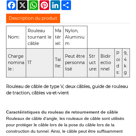
Facebook
X
WhatsApp
Pinterest
LinkedIn
Share
Description du produit
Rouleau
Ma
Nylon,
Nom:
tournant le
tér
Aluminiu
câble
iel:
m
P
9,
Charge
Peut être
Str
Bidir
Tai
oi
4
nomina
1T
personna
uct
ectio
lle:
d
k
le :
lisé
ure:
nnel
s:
g
Rouleau de câble de type V, deux câbles, guide de rouleau
de traction, câbles va-et-vient
Caractéristiques du rouleau de retournement de câble
Rouleaux de câble d'angle, les rouleaux de câble sont utilisés
pour protéger le câble lors de la pose du câble lors de la
construction du tunnel. Ainsi, le câble peut être suffisamment