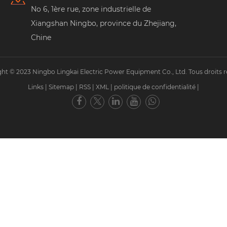
No 6, 1ère rue, zone industrielle de
Xiangshan Ningbo, province du Zhejiang,
Chine
ht © 2023 Ningbo Lingkai Electric Power Equipment Co., Ltd. Tous droits r
Links
|
Sitemap
|
RSS
|
XML
|
politique de confidentialité
|