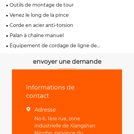
Outils de montage de tour
Venez le long de la pince
Corde en acier anti-torsion
Palan à chaîne manuel
Équipement de cordage de ligne de
transmission
envoyer une demande
Informations de
contact
Adresse

No 6, 1ère rue, zone
industrielle de Xiangshan
Ningbo, province du