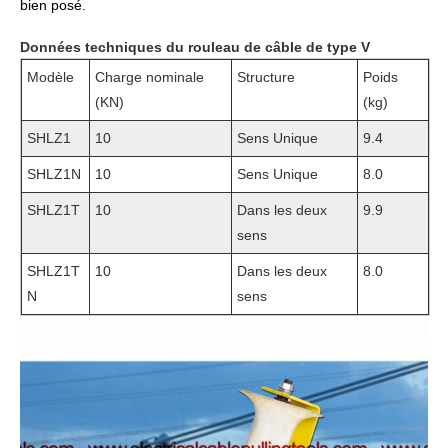
bien posé.
Données techniques du rouleau de câble de type V
Modèle
Charge nominale
Structure
Poids
(KN)
(kg)
SHLZ1
10
Sens Unique
9.4
SHLZ1N
10
Sens Unique
8.0
SHLZ1T
10
Dans les deux
9.9
sens
SHLZ1T
10
Dans les deux
8.0
N
sens