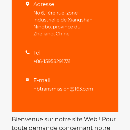
Adresse

No 6, 1ère rue, zone
industrielle de Xiangshan
Ningbo, province du
Zhejiang, Chine
Tél

+86-15958291731
E-mail

nbtransmission@163.com
Bienvenue sur notre site Web ! Pour
toute demande concernant notre