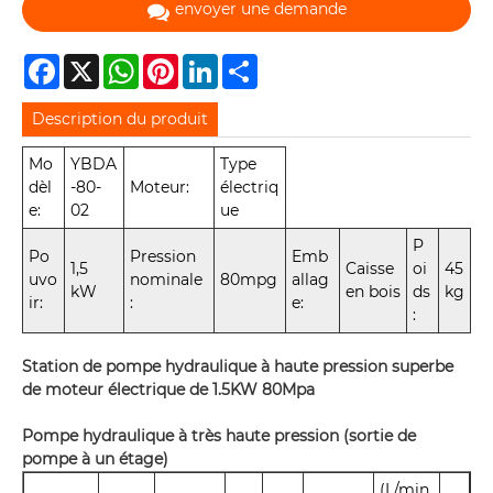
envoyer une demande
Facebook
X
WhatsApp
Pinterest
LinkedIn
Share
Description du produit
Mo
YBDA
Type
dèl
-80-
Moteur:
électriq
e:
02
ue
P
Po
Pression
Emb
1,5
Caisse
oi
45
uvo
nominale
80mpg
allag
kW
en bois
ds
kg
ir:
:
e:
:
Station de pompe hydraulique à haute pression superbe
de moteur électrique de 1.5KW 80Mpa
Pompe hydraulique à très haute pression (sortie de
pompe à un étage)
(L/min