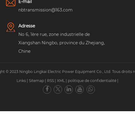
E-mail
nbtransmission@163.com
Adresse
No 6, 1ère rue, zone industrielle de
Xiangshan Ningbo, province du Zhejiang,
Chine
ht © 2023 Ningbo Lingkai Electric Power Equipment Co., Ltd. Tous droits r
Links
|
Sitemap
|
RSS
|
XML
|
politique de confidentialité
|