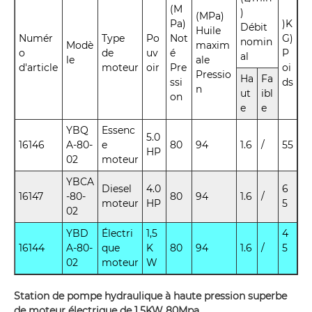
(M
)
(MPa)
Pa)
)K
Débit
Huile
Numér
Type
Po
Not
G)
nomin
Modè
maxim
o
de
uv
é
P
al
le
ale
d'article
moteur
oir
Pre
oi
Pressio
Ha
Fa
ssi
ds
n
ut
ibl
on
e
e
YBQ
Essenc
5.0
16146
A-80-
e
80
94
1.6
/
55
HP
02
moteur
YBCA
Diesel
4.0
6
16147
-80-
80
94
1.6
/
moteur
HP
5
02
YBD
Électri
1,5
4
16144
A-80-
que
K
80
94
1.6
/
5
02
moteur
W
Station de pompe hydraulique à haute pression superbe
de moteur électrique de 1.5KW 80Mpa