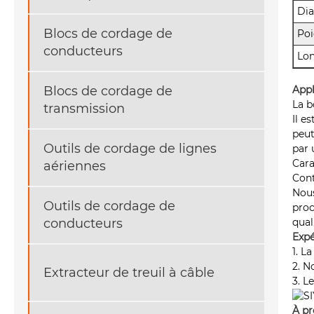
Dia
Blocs de cordage de
Poi
conducteurs
Lon
Appl
Blocs de cordage de
La b
transmission
Il e
peut
Outils de cordage de lignes
par 
Cara
aériennes
Cont
Nous
Outils de cordage de
proc
qual
conducteurs
Expé
1. L
2. N
Extracteur de treuil à câble
3. L
À pr