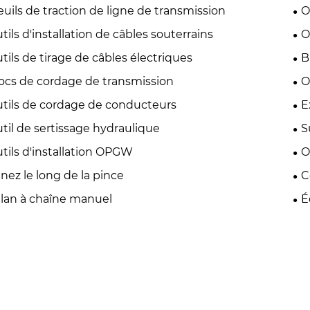
euils de traction de ligne de transmission
O
tils d'installation de câbles souterrains
O
tils de tirage de câbles électriques
B
ocs de cordage de transmission
O
tils de cordage de conducteurs
E
til de sertissage hydraulique
S
tils d'installation OPGW
O
nez le long de la pince
C
lan à chaîne manuel
É