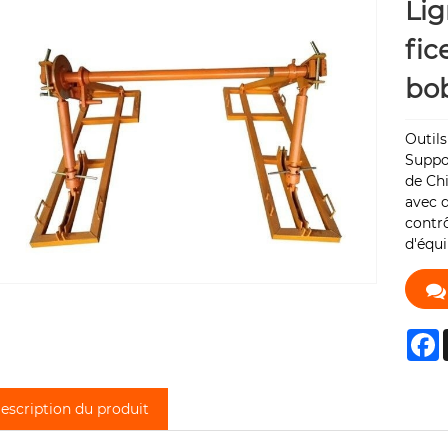
Lig
fic
bob
Outils
Suppo
de Chi
avec d
contrô
d'équ
F
escription du produit