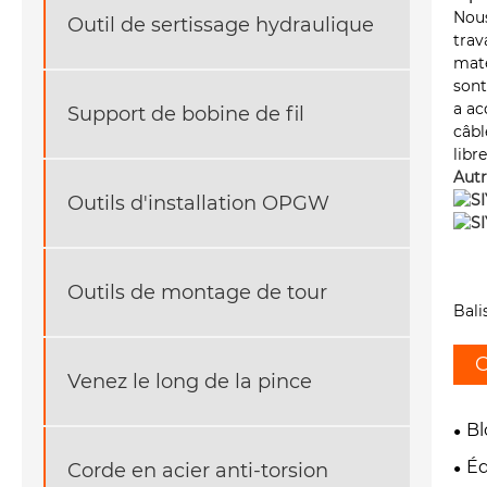
Nous
Outil de sertissage hydraulique
trav
maté
sont
a ac
Support de bobine de fil
câbl
libr
Autr
Outils d'installation OPGW
Outils de montage de tour
Bali
C
Venez le long de la pince
Bl
Éq
Corde en acier anti-torsion