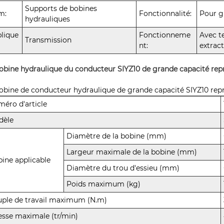
Supports de bobines
m:
Fonctionnalité:
Pour g
hydrauliques
lique
Fonctionneme
Avec t
Transmission
nt:
extrac
obine hydraulique du conducteur SIYZ10 de grande capacité repr
obine de conducteur hydraulique de grande capacité SIYZ10 repr
éro d'article
dèle
Diamètre de la bobine (mm)
Largeur maximale de la bobine (mm)
ine applicable
Diamètre du trou d'essieu (mm)
Poids maximum (kg)
ple de travail maximum (N.m)
esse maximale (tr/min)