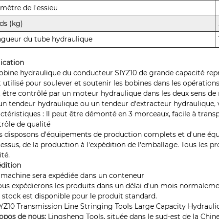
mètre de l'essieu
ds (kg)
gueur du tube hydraulique
ication
obine hydraulique du conducteur SIYZ10 de grande capacité repr
st utilisé pour soulever et soutenir les bobines dans les opératio
 être contrôlé par un moteur hydraulique dans les deux sens de 
un tendeur hydraulique ou un tendeur d'extracteur hydraulique, 
ctéristiques : Il peut être démonté en 3 morceaux, facile à transp
rôle de qualité
 disposons d'équipements de production complets et d'une équi
essus, de la production à l'expédition de l'emballage. Tous les pr
ité.
dition
a machine sera expédiée dans un conteneur
ous expédierons les produits dans un délai d'un mois normalem
e stock est disponible pour le produit standard.
opos de nous:
Lingsheng Tools, située dans le sud-est de la Chine,