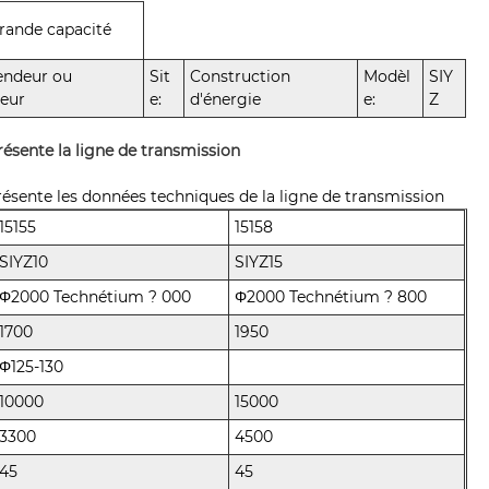
rande capacité
endeur ou
Sit
Construction
Modèl
SIY
teur
e:
d'énergie
e:
Z
ésente la ligne de transmission
ésente les données techniques de la ligne de transmission
15155
15158
SIYZ10
SIYZ15
Φ2000 Technétium ? 000
Φ2000 Technétium ? 800
1700
1950
Φ125-130
10000
15000
3300
4500
45
45