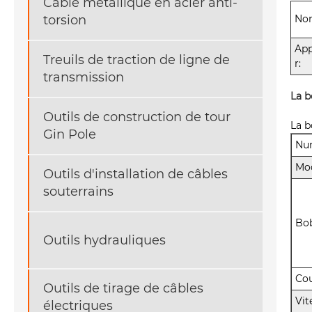
Câble métallique en acier anti-
No
torsion
App
Treuils de traction de ligne de
r:
transmission
La b
Outils de construction de tour
La b
Gin Pole
Num
Mo
Outils d'installation de câbles
souterrains
Bob
Outils hydrauliques
Cou
Outils de tirage de câbles
Vit
électriques